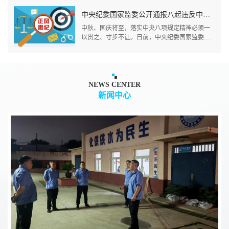
宁省纪委监委现将近期查处的8起违反中央八项规
中央纪委国家监委公开通报八起违反中央
定精神典型问题通报如下。
八项规定精神典型问题
中秋、国庆将至，落实中央八项规定精神必须一
以贯之、寸步不让。日前，中央纪委国家监委对8
起违反中央八项规定精神典型问题进行公开通
报。
NEWS CENTER
新闻中心