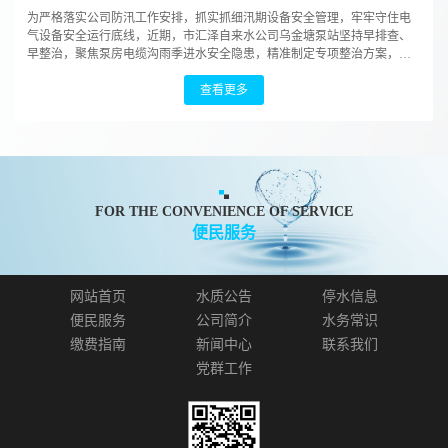
为严格落实公司防汛工作安排，抓实抓细汛期设备安全管理，牢牢守住电
气设备安全运行底线，近期，市汇泽自来水公司乌金塘泵站坚持早排查、
早整治，聚焦泵房电缆沟雨季进水安全隐患，精准制定专项整治方案，通
过外防渗漏、内疏积水双向施策，全面补齐防汛短板，筑牢泵站汛期安全
查看更多
运行屏障。
FOR THE CONVENIENCE OF SERVICE
便民服务
网站首页
水质公告
停水信息
便民服务
公司简介
水务常识
缴费指南
新闻中心
联系我们
党群工作