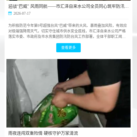
迎战“巴威” 风雨同航——市汇泽自来水公司全员同心筑牢防汛保
供安全屏障
2026-07-17
为积极防范今年第9号超强台风“巴威”带来的大风、暴雨叠加风险，有效应
对极端强降雨天气，切实守住城市供水安全底线，市汇泽自来水公司严格
落实市委、市政府及市水务集团防汛防台风工作部署，全体干部职工闻汛
而动、逆风坚守、全员备战，以严实举措、硬核担当全力守护汛期城市供
查看更多
水安全稳定。
雨夜连闯双重险情 硬核守护万家清流