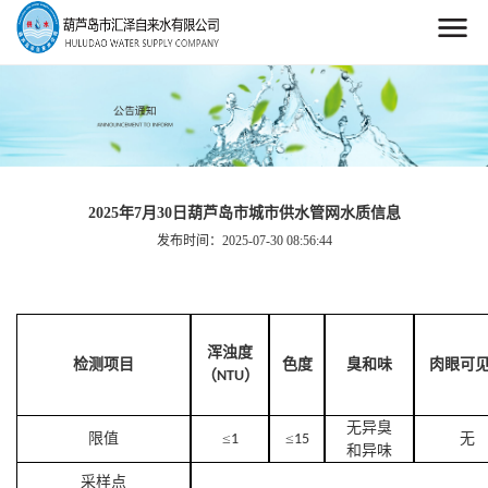
2025年7月30日葫芦岛市城市供水管网水质信息
发布时间：2025-07-30 08:56:44
浑浊度
检测项目
色度
臭和味
肉眼可
（
）
NTU
无异臭
限值
≤
≤
无
1
15
和异味
采样点