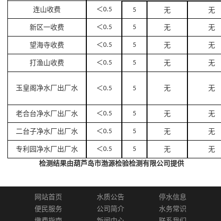
＜
连山收费
0.5
5
无
无
＜
新区一收费
0.5
5
无
无
＜
望海寺收费
0.5
5
无
无
＜
打渔山收费
0.5
5
无
无
玉皇阁净水厂出厂水
＜
无
无
0.5
5
＜
老合台净水厂出厂水
0.5
5
无
无
＜
二台子净水厂出厂水
0.5
5
无
无
＜
专利园净水厂出厂水
0.5
5
无
无
检测结果由葫芦岛市渤源检验检测有限公司提供
网站首页
水质公告
停水信息
便民服务
公司简介
水务常识
缴费指南
新闻中心
联系我们