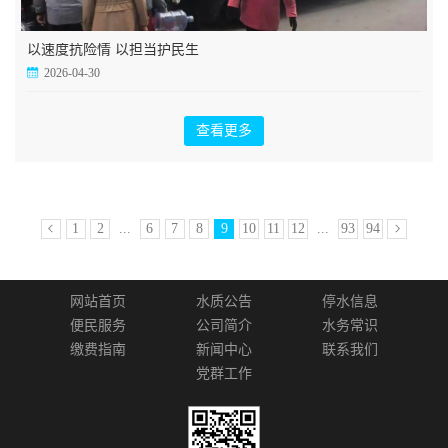
以速度抗险情 以担当护民生
2026-04-30
查看更多
1
2
...
6
7
8
9
10
11
12
...
93
94
网站首页
水质公告
停水信息
便民服务
公司简介
水务常识
缴费指南
新闻中心
联系我们
党群工作